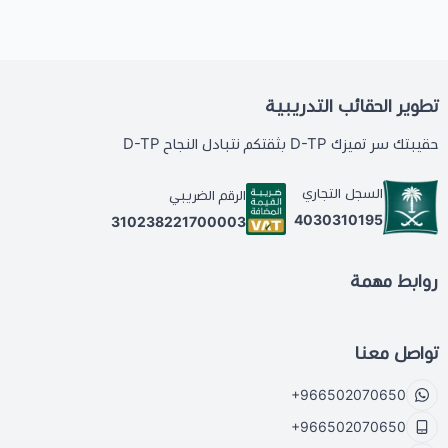
تطوير الحقائب التدريبية
حقيبتك سر تميزك D-TP بثقتكم نتبادل النجاح D-TP
السجل التجاري
الرقم الضريبي
4030310195
310238221700003
روابط مهمة
تواصل معنا
+966502070650
+966502070650