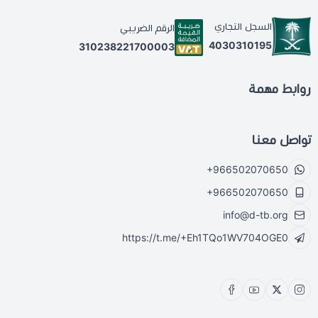
السجل التجاري
الرقم الضريبي
4030310195
310238221700003
روابط مهمة
تواصل معنا
+966502070650
+966502070650
info@d-tb.org
https://t.me/+Eh1TQo1WV704OGE0