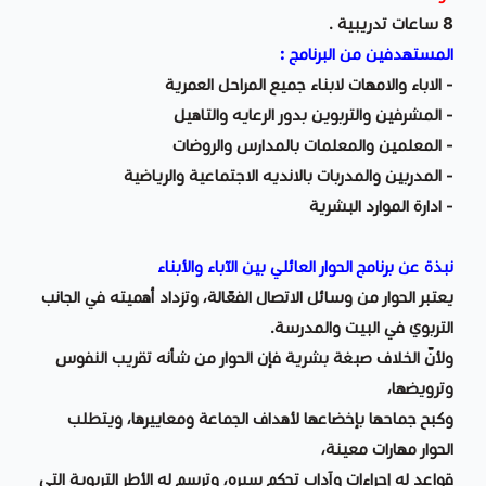
8 ساعات تدريبية .
المستهدفين من البرنامج :
- الاباء والامهات لابناء جميع المراحل العمرية
- المشرفين والتربوين بدور الرعايه والتاهيل
- المعلمين والمعلمات بالمدارس والروضات
- المدربين والمدربات بالانديه الاجتماعية والرياضية
- ادارة الموارد البشرية
نبذة عن برنامج الحوار العائلي بين الآباء والأبناء
يعتبر الحوار من وسائل الاتصال الفعّالة، وتزداد أهميته في الجانب
التربوي في البيت والمدرسة.
ولأنّ الخلاف صبغة بشرية فإن الحوار من شأنه تقريب النفوس
وترويضها،
وكبح جماحها بإخضاعها لأهداف الجماعة ومعاييرها، ويتطلب
الحوار مهارات معينة،
قواعد له إجراءات وآداب تحكم سيره، وترسم له الأطر التربوية التي