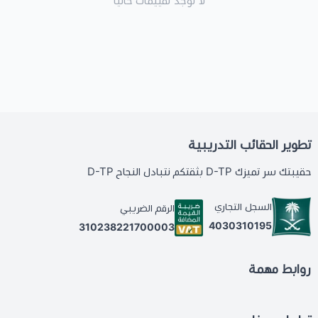
لا توجد تقييمات حاليا
تطوير الحقائب التدريبية
حقيبتك سر تميزك D-TP بثقتكم نتبادل النجاح D-TP
السجل التجاري
الرقم الضريبي
4030310195
310238221700003
روابط مهمة