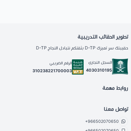
تطوير الحقائب التدريبية
حقيبتك سر تميزك D-TP بثقتكم نتبادل النجاح D-TP
السجل التجاري
الرقم الضريبي
4030310195
310238221700003
روابط مهمة
تواصل معنا
+966502070650
+966502070650