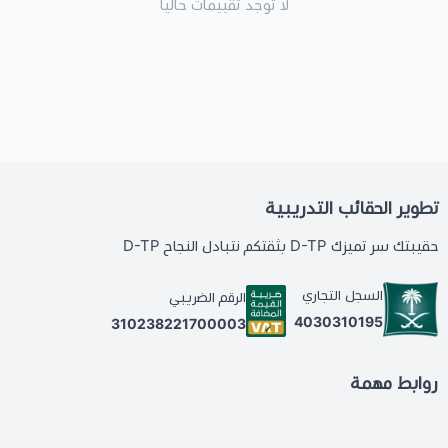
لا توجد تقييمات حاليا
تطوير الحقائب التدريبية
حقيبتك سر تميزك D-TP بثقتكم نتبادل النجاح D-TP
السجل التجاري
الرقم الضريبي
4030310195
310238221700003
روابط مهمة