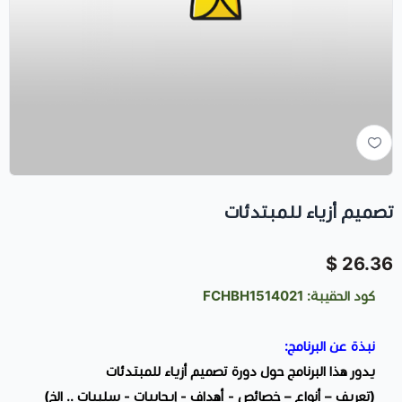
تصميم أزياء للمبتدئات
26.36 $
كود الحقيبة: FCHBH1514021
نبذة عن البرنامج:
يدور هذا البرنامج حول دورة تصميم أزياء للمبتدئات
(تعريف – أنواع – خصائص - أهداف - إيجابيات - سلبيات .. الخ)