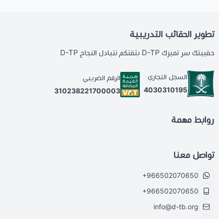
تطوير الحقائب التدريبية
حقيبتك سر تميزك D-TP بثقتكم نتبادل النجاح D-TP
السجل التجاري
الرقم الضريبي
4030310195
310238221700003
روابط مهمة
تواصل معنا
+966502070650
+966502070650
info@d-tb.org