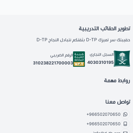
تطوير الحقائب التدريبية
حقيبتك سر تميزك D-TP بثقتكم نتبادل النجاح D-TP
السجل التجاري
الرقم الضريبي
4030310195
310238221700003
روابط مهمة
تواصل معنا
+966502070650
+966502070650