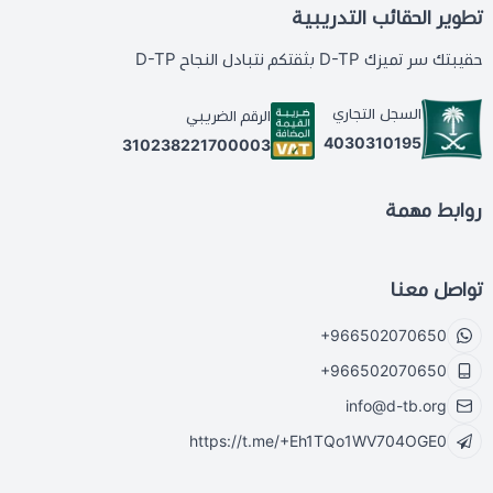
تطوير الحقائب التدريبية
حقيبتك سر تميزك D-TP بثقتكم نتبادل النجاح D-TP
السجل التجاري
الرقم الضريبي
4030310195
310238221700003
روابط مهمة
تواصل معنا
+966502070650
+966502070650
info@d-tb.org
https://t.me/+Eh1TQo1WV704OGE0