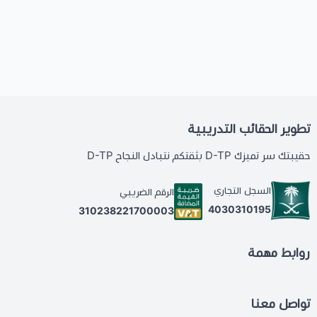
تطوير الحقائب التدريبية
حقيبتك سر تميزك D-TP بثقتكم نتبادل النجاح D-TP
السجل التجاري
الرقم الضريبي
4030310195
310238221700003
روابط مهمة
تواصل معنا