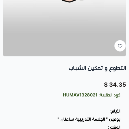
التطوع و تمكين الشباب
34.35 $
كود الحقيبة: HUMAV1328021
الأيام:
يومين " الجلسة التدريبية ساعتان "
الوقت :