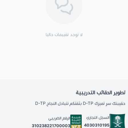
لا توجد تقييمات حاليا
تطوير الحقائب التدريبية
حقيبتك سر تميزك D-TP بثقتكم نتبادل النجاح D-TP
السجل التجاري
الرقم الضريبي
4030310195
310238221700003