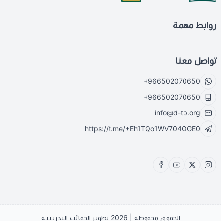
روابط مهمة
تواصل معنا
+966502070650
+966502070650
info@d-tb.org
https://t.me/+Eh1TQo1WV704OGE0
الحقوق محفوظة | 2026
تطوير الحقائب التدريبية