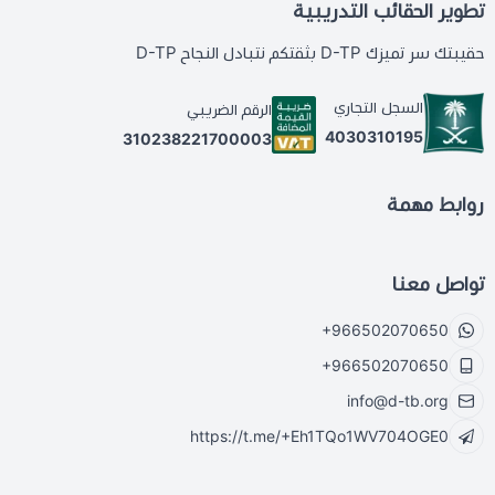
تطوير الحقائب التدريبية
حقيبتك سر تميزك D-TP بثقتكم نتبادل النجاح D-TP
السجل التجاري
الرقم الضريبي
4030310195
310238221700003
روابط مهمة
تواصل معنا
+966502070650
+966502070650
info@d-tb.org
https://t.me/+Eh1TQo1WV704OGE0