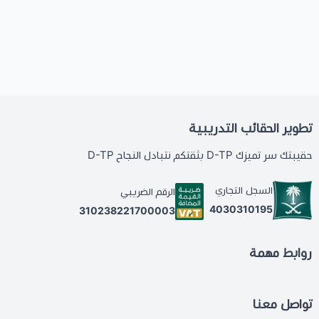
تطوير الحقائب التدريبية
حقيبتك سر تميزك D-TP بثقتكم نتبادل النجاح D-TP
السجل التجاري
الرقم الضريبي
4030310195
310238221700003
روابط مهمة
تواصل معنا