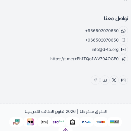
تواصل معنا
+966502070650
+966502070650
info@d-tb.org
https://t.me/+Eh1TQo1WV704OGE0
الحقوق محفوظة | 2026
تطوير الحقائب التدريبية