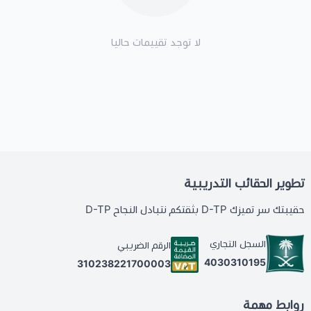
لا توجد تقييمات حاليا
تطوير الحقائب التدريبية
حقيبتك سر تميزك D-TP بثقتكم نتبادل النجاح D-TP
السجل التجاري
الرقم الضريبي
4030310195
310238221700003
روابط مهمة