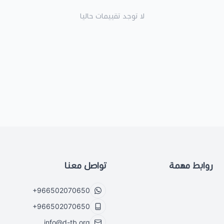
لا توجد تقييمات حاليا
روابط مهمة
تواصل معنا
+966502070650
+966502070650
info@d-tb.org