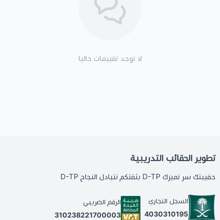
لا توجد تقييمات حاليا
تطوير الحقائب التدريبية
حقيبتك سر تميزك D-TP بثقتكم نتبادل النجاح D-TP
السجل التجاري
الرقم الضريبي
4030310195
310238221700003