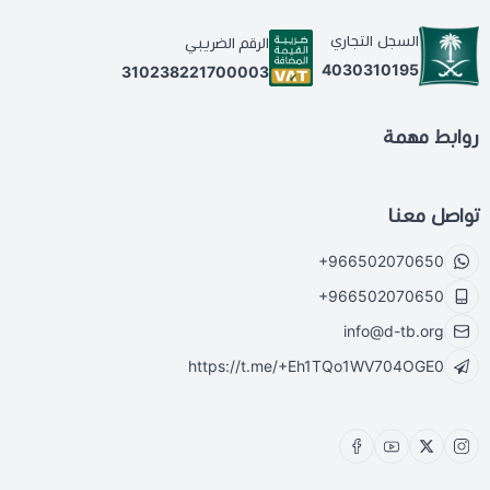
السجل التجاري
الرقم الضريبي
4030310195
310238221700003
روابط مهمة
تواصل معنا
+966502070650
+966502070650
info@d-tb.org
https://t.me/+Eh1TQo1WV704OGE0