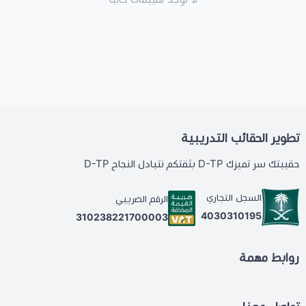
تطوير الحقائب التدريبية
حقيبتك سر تميزك D-TP بثقتكم نتبادل النجاح D-TP
السجل التجاري
الرقم الضريبي
4030310195
310238221700003
روابط مهمة