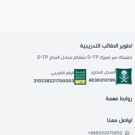
تطوير الحقائب التدريبية
حقيبتك سر تميزك D-TP بثقتكم نتبادل النجاح D-TP
السجل التجاري
الرقم الضريبي
4030310195
310238221700003
روابط مهمة
تواصل معنا
+966502070650