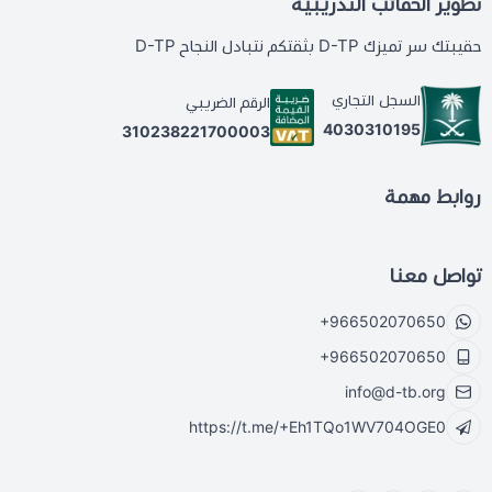
تطوير الحقائب التدريبية
حقيبتك سر تميزك D-TP بثقتكم نتبادل النجاح D-TP
السجل التجاري
الرقم الضريبي
4030310195
310238221700003
روابط مهمة
تواصل معنا
+966502070650
+966502070650
info@d-tb.org
https://t.me/+Eh1TQo1WV704OGE0