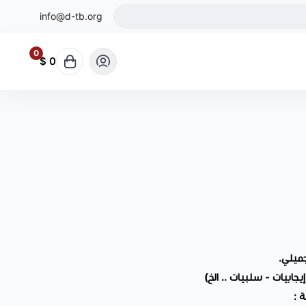
info@d-tb.org
0
0 $
جميلي.
جابيات - سلبيات .. الخ)
 :