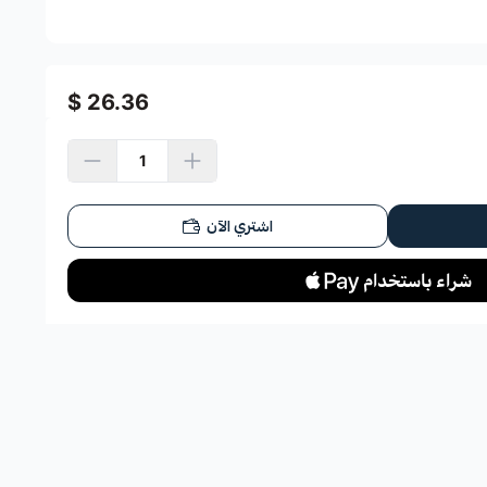
26.36 $
اشتري الآن