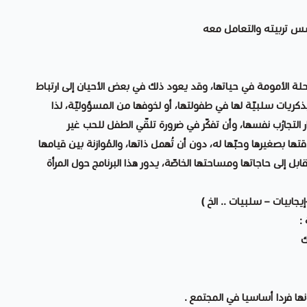
سس تربيته والتعامل معه
مرحلة الأمومة في حياتها، وقد يعود ذلك في بعض الأحيان إلى ارتباط
بذكريات سلبيّة لها في طفولتها، أو لخوفها من المسؤوليّة، لذا
ار التجارُب نفسها، وأن تفكّر في ضرورة تلقّي الطفل للحب غير
بصغيرها وحبّها له، دون أن تُهمل ذاتها، والمُوازنة بين قيامها
ابل إلى حاجاتها ومساحتها الخاصّة، يدور هذا البرنامج حول المرأة
ابيات – سلبيات .. الخ )
:
ك
ها فردا أساسيا في المجتمع .