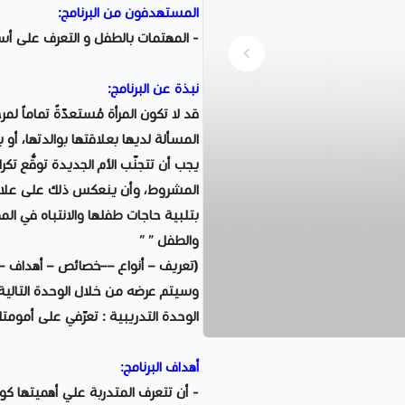
المستهدفون من البرنامج:
- المهتمات بالطفل و التعرف على أ
نبذة عن البرنامج:
قد لا تكون المرأة مُستعدّةً تماماً ل
المسألة لديها بعلاقتها بوالدتها، أو 
يجب أن تتجنّب الأم الجديدة توقُّع تكر
المشروط، وأن ينعكس ذلك على علاقتها 
بتلبية حاجات طفلها والانتباه في المق
والطفل ” “
(تعريف – أنواع ––خصائص – أهداف –إيج
وسيتم عرضه من خلال الوحدة التالية 
الوحدة التدريبية : تعرّفي على أمومت
أهداف البرنامج:
- أن تتعرف المتدربة علي أهميتها كون