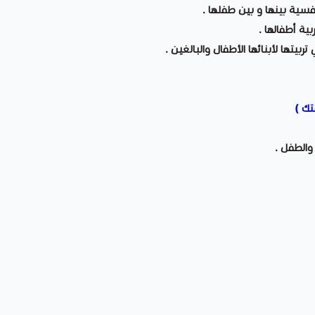
فسية بينها و بين طفلها .
ية أطفالها .
ربيتها لأبنائها الأطفال والبالغين .
تك )
والطفل .