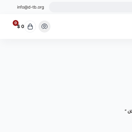
info@d-tb.org
0
0 $
ن “