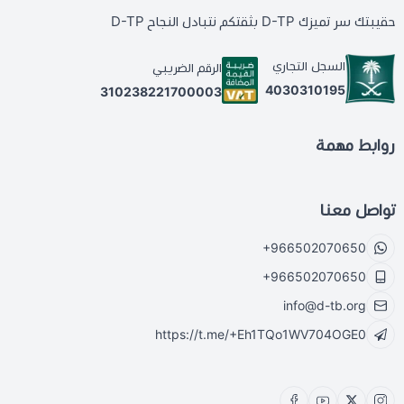
حقيبتك سر تميزك D-TP بثقتكم نتبادل النجاح D-TP
السجل التجاري
الرقم الضريبي
4030310195
310238221700003
روابط مهمة
تواصل معنا
+966502070650
+966502070650
info@d-tb.org
https://t.me/+Eh1TQo1WV704OGE0