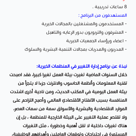
8 ساعات تدريبية .
المستهدفون من البرنامج :
- المستخدمون والمشتغلين بالمجالات الخيرية
- المشرفون والتربويون بدور الرعايه والتاهيل
- اعضاء ورؤساء الجمعيات الخيرية
- المدربون والمدربات بمجالات التنمية البشرية والسلوك
نبذة عن برنامج إدارة التغيير في المنظمات الخيرية:
خلال السنوات الماضية تغيرت بيئة العمل تغيرا كبيرا، فقد اصبحت
تقنية المعلومات وأنظمة الحاسوب والانترنت جزءا لا يتجزأ من
بيئة العمل اليومية في المكتب الحديث، ومن ناحية أخرى اشتدت
المنافسة بسبب الأنفتاح الأقتصادي العالمي وأصبح التزاحم على
الموارد الاقتصادية والبشرية والأسواق سمة من سمات العصر،
ولا تقتصر عملية التغيير على البيئة الخارجية للمنظمة ، بل إن
هناك تغيرات داخلية لا تقل أهمية وخطورة ، مثل التغيرات
المستمرة في احتياجات وتوقعات العاملين وأهدافهم الوظيفية،