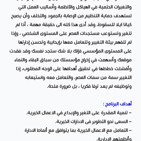
والتغيرات الحتمية في الهياكل والأنظمة وأساليب العمل التي
تستهدف حماية التنظيم من الإصابة بالجمود والتخلف وأن يصبح
كيانا ايلا للسقوط، وقد أدى هذا كله الى حقيقة مهمة ، أذا لم
تتغير وتستوعب مستجدات العصر على المستوى الشخصي ، وإذا
لم تتفهم بيئة التغيير وتتعامل معها بإيحابية وتحسن إدارتها
على المستوى المؤسسي فإنك بلا شك ستجد نفسك وقد فقدت
موقعك وأسهمت في إخراج مؤسستك من سباق البقاء والنماء
وأفشلت خططها في تحقيق أهدافها على الوجه المطلوب، إذا
التغيير سمة من سمات العصر، والتعامل معه واستيعابه
وتوظيفه لم يعد ترفا فكريا ، بل ضرورة ملحة.
أهداف البرنامج :
– تنمية المقدرة على التغير والإبداع في الاعمال الخيرية.
– السعى نحو التطوير فى الادارات الخيرية.
– التعامل مع الاعمال الخيرية بما يتوافق مع أنماط الادارة
وأنظمتهم الادارية.