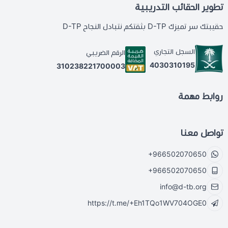
تطوير الحقائب التدريبية
حقيبتك سر تميزك D-TP بثقتكم نتبادل النجاح D-TP
السجل التجاري
الرقم الضريبي
4030310195
310238221700003
روابط مهمة
تواصل معنا
+966502070650
+966502070650
info@d-tb.org
https://t.me/+Eh1TQo1WV704OGE0