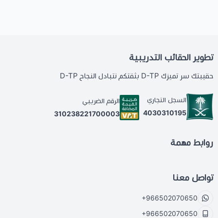
تطوير الحقائب التدريبية
حقيبتك سر تميزك D-TP بثقتكم نتبادل النجاح D-TP
السجل التجاري
الرقم الضريبي
4030310195
310238221700003
روابط مهمة
تواصل معنا
+966502070650
+966502070650