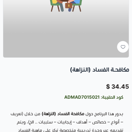
مكافحـة الفساد (النزاهة)
34.45 $
كود الحقيبة: ADMAD7015021
يدور هذا البرنامج حول
مكافحة الفساد (النزاهة)
من خلال (تعريف
– أنواع – خصائص – أهداف – إيجابيات – سلبيات .. الخ)، ويتم
تقديمه عبر وحدة تدريبية متخصصة تركز على ماهية الفساد