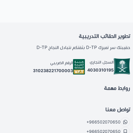
تطوير الحقائب التدريبية
حقيبتك سر تميزك D-TP بثقتكم نتبادل النجاح D-TP
السجل التجاري
الرقم الضريبي
4030310195
310238221700003
روابط مهمة
تواصل معنا
+966502070650
+966502070650