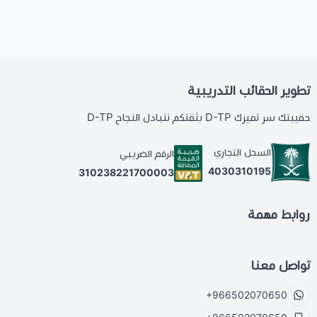
تطوير الحقائب التدريبية
حقيبتك سر تميزك D-TP بثقتكم نتبادل النجاح D-TP
السجل التجاري
الرقم الضريبي
4030310195
310238221700003
روابط مهمة
تواصل معنا
+966502070650