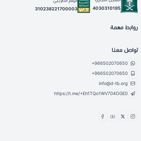
الرقم الضريبي
4030310195
310238221700003
روابط مهمة
تواصل معنا
+966502070650
+966502070650
info@d-tb.org
https://t.me/+Eh1TQo1WV704OGE0