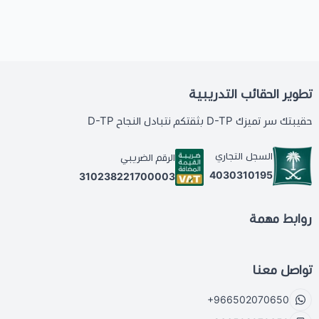
تطوير الحقائب التدريبية
حقيبتك سر تميزك D-TP بثقتكم نتبادل النجاح D-TP
السجل التجاري
الرقم الضريبي
4030310195
310238221700003
روابط مهمة
تواصل معنا
+966502070650