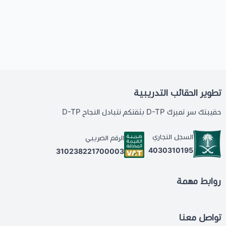
تطوير الحقائب التدريبية
حقيبتك سر تميزك D-TP بثقتكم نتبادل النجاح D-TP
السجل التجاري
الرقم الضريبي
4030310195
310238221700003
روابط مهمة
تواصل معنا