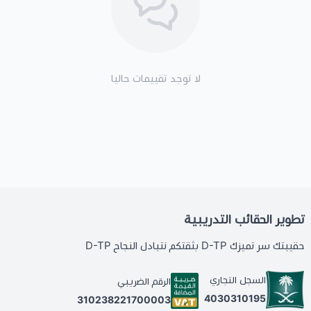
لا توجد تقييمات حاليا
تطوير الحقائب التدريبية
حقيبتك سر تميزك D-TP بثقتكم نتبادل النجاح D-TP
السجل التجاري
الرقم الضريبي
4030310195
310238221700003