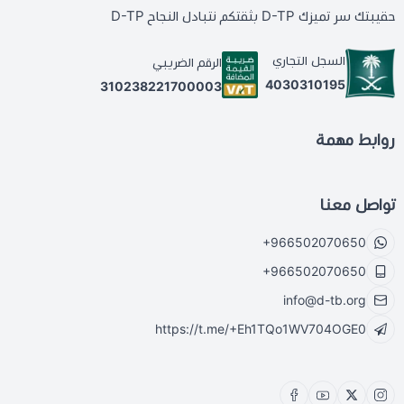
حقيبتك سر تميزك D-TP بثقتكم نتبادل النجاح D-TP
السجل التجاري
الرقم الضريبي
4030310195
310238221700003
روابط مهمة
تواصل معنا
+966502070650
+966502070650
info@d-tb.org
https://t.me/+Eh1TQo1WV704OGE0