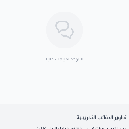
لا توجد تقييمات حاليا
تطوير الحقائب التدريبية
حقيبتك سر تميزك D-TP بثقتكم نتبادل النجاح D-TP