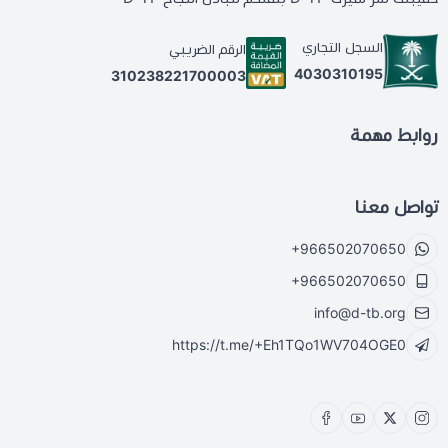
السجل التجاري
الرقم الضريبي
4030310195
310238221700003
روابط مهمة
تواصل معنا
+966502070650
+966502070650
info@d-tb.org
https://t.me/+Eh1TQo1WV704OGE0