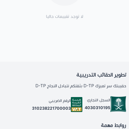
لا توجد تقييمات حاليا
تطوير الحقائب التدريبية
حقيبتك سر تميزك D-TP بثقتكم نتبادل النجاح D-TP
السجل التجاري
الرقم الضريبي
4030310195
310238221700003
روابط مهمة