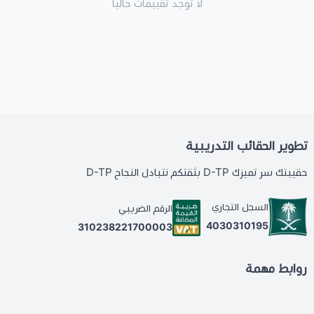
لا توجد تقييمات حاليا
تطوير الحقائب التدريبية
حقيبتك سر تميزك D-TP بثقتكم نتبادل النجاح D-TP
السجل التجاري
الرقم الضريبي
4030310195
310238221700003
روابط مهمة