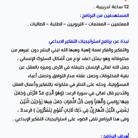
12 ساعة تدريبية .
المستهدفين من البرنامج :
المعلمين – المعلمات – التربويين – الطلبة – الطالبات .
نبذة عن برنامج استراتيجيات التفكير الابداعي
والتفكير والفكر نعمة إلهية وهبها الله لبني البشر دون غيرهم من
مخلوقاته وهو يمثل اعقد نوع من أشكال السلوك الإنساني ،
جعل الله تعالى الإنسان خليفته في الأرض وميزه بالعقل عن
بقية المخلوقات وجعل عقله مدار التوافق وتحمل أعباء
المسؤولية. وحثه على النظر في ملكوته بالتفكير وأعمال العقل
والتدبير قال تعالى في سورة الرعد: {وَهُوَ الَّذِي مَدَّ الأَرْضَ وَجَعَلَ
فِيهَا رَوَاسِيَ وَأَنْهَاراً وَمِن كُلِّ الثَّمَرَاتِ جَعَلَ فِيهَا زَوْجَيْنِ اثْنَيْنِ
يُغْشِي اللَّيْلَ النَّهَارَ إِنَّ فِي ذَلِكَ لَآيَاتٍ لِّقَوْمٍ يَتَفَكَّرُونَ } الرعد3 ،
وفى هذا البرنامج نلقى الضوء على استراتيجيات التفكير الإبداعي .
أهداف البرنامج :