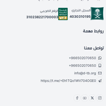
السجل التجاري
الرقم الضريبي
4030310195
310238221700003
روابط مهمة
تواصل معنا
+966502070650
+966502070650
info@d-tb.org
https://t.me/+Eh1TQo1WV704OGE0