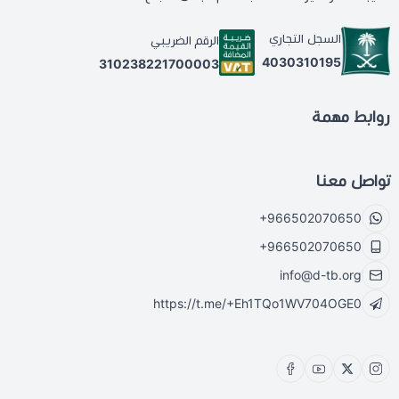
السجل التجاري
الرقم الضريبي
4030310195
310238221700003
روابط مهمة
تواصل معنا
+966502070650
+966502070650
info@d-tb.org
https://t.me/+Eh1TQo1WV704OGE0