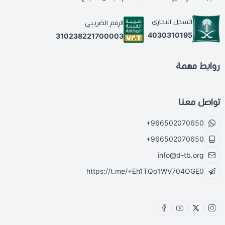
السجل التجاري
الرقم الضريبي
4030310195
310238221700003
روابط مهمة
تواصل معنا
+966502070650
+966502070650
info@d-tb.org
https://t.me/+Eh1TQo1WV704OGE0