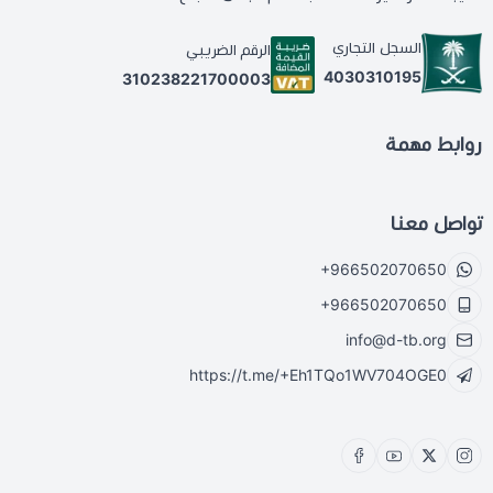
السجل التجاري
الرقم الضريبي
4030310195
310238221700003
روابط مهمة
تواصل معنا
+966502070650
+966502070650
info@d-tb.org
https://t.me/+Eh1TQo1WV704OGE0