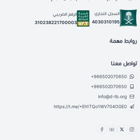
السجل التجاري
الرقم الضريبي
4030310195
310238221700003
روابط مهمة
تواصل معنا
+966502070650
+966502070650
info@d-tb.org
https://t.me/+Eh1TQo1WV704OGE0