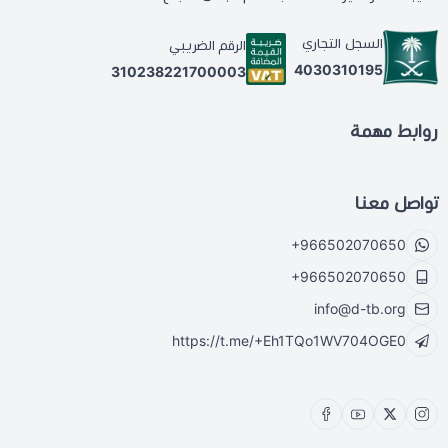
السجل التجاري
الرقم الضريبي
4030310195
310238221700003
روابط مهمة
تواصل معنا
+966502070650
+966502070650
info@d-tb.org
https://t.me/+Eh1TQo1WV704OGE0