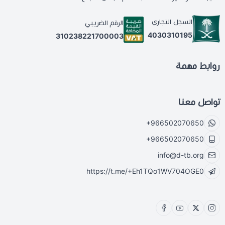
السجل التجاري
الرقم الضريبي
4030310195
310238221700003
روابط مهمة
تواصل معنا
+966502070650
+966502070650
info@d-tb.org
https://t.me/+Eh1TQo1WV704OGE0