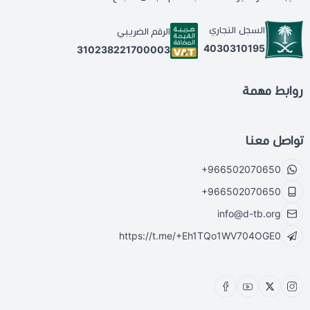
السجل التجاري
الرقم الضريبي
4030310195
310238221700003
روابط مهمة
تواصل معنا
+966502070650
+966502070650
info@d-tb.org
https://t.me/+Eh1TQo1WV704OGE0