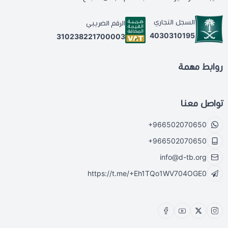
السجل التجاري
الرقم الضريبي
4030310195
310238221700003
روابط مهمة
تواصل معنا
+966502070650
+966502070650
info@d-tb.org
https://t.me/+Eh1TQo1WV704OGE0