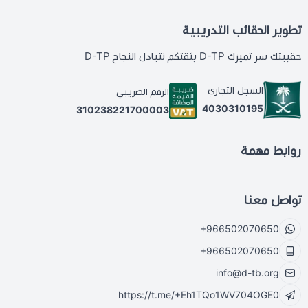
تطوير الحقائب التدريبية
حقيبتك سر تميزك D-TP بثقتكم نتبادل النجاح D-TP
السجل التجاري
الرقم الضريبي
4030310195
310238221700003
روابط مهمة
تواصل معنا
+966502070650
+966502070650
info@d-tb.org
https://t.me/+Eh1TQo1WV704OGE0