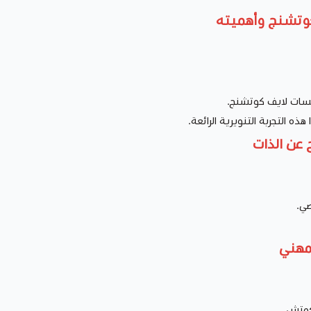
كوتشنج وأهميته
سات لايف كوتشنج.
 التجربة التنويرية الرائعة.
ح عن الذات
صي.
لمهني
لكوتش.