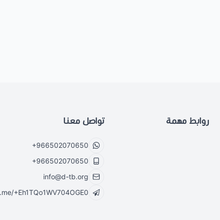
روابط مهمة
تواصل معنا
+966502070650
+966502070650
info@d-tb.org
//t.me/+Eh1TQo1WV704OGE0