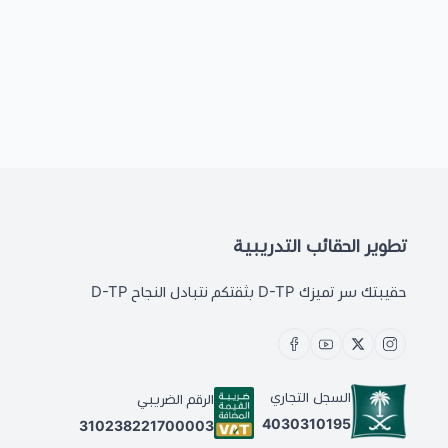
تطوير الحقائب التدريبية
حقيبتك سر تميزك D-TP بثقتكم نتبادل النجاح D-TP
السجل التجاري
الرقم الضريبي
4030310195
310238221700003