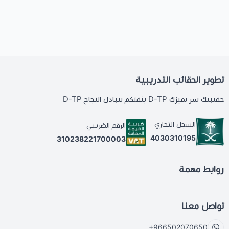
تطوير الحقائب التدريبية
حقيبتك سر تميزك D-TP بثقتكم نتبادل النجاح D-TP
السجل التجاري
الرقم الضريبي
4030310195
310238221700003
روابط مهمة
تواصل معنا
+966502070650