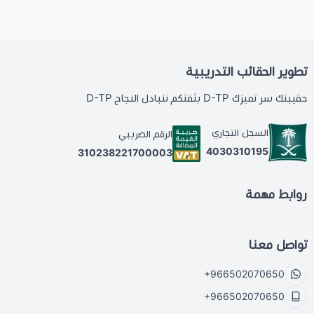
تطوير الحقائب التدريبية
حقيبتك سر تميزك D-TP بثقتكم نتبادل النجاح D-TP
السجل التجاري
الرقم الضريبي
4030310195
310238221700003
روابط مهمة
تواصل معنا
+966502070650
+966502070650