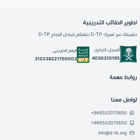
تطوير الحقائب التدريبية
حقيبتك سر تميزك D-TP بثقتكم نتبادل النجاح D-TP
السجل التجاري
الرقم الضريبي
4030310195
310238221700003
روابط مهمة
تواصل معنا
+966502070650
+966502070650
info@d-tb.org