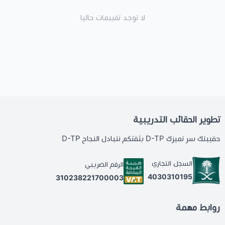
لا توجد تقييمات حاليا
تطوير الحقائب التدريبية
حقيبتك سر تميزك D-TP بثقتكم نتبادل النجاح D-TP
السجل التجاري
الرقم الضريبي
4030310195
310238221700003
روابط مهمة